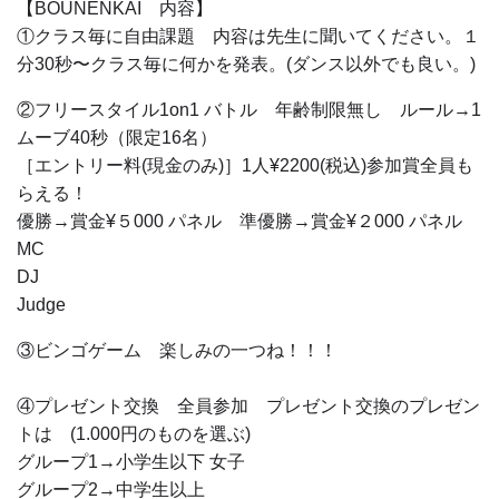
【BOUNENKAI 内容】
①クラス毎に自由課題 内容は先生に聞いてください。１
分30秒〜クラス毎に何かを発表。(ダンス以外でも良い。)
②フリースタイル1on1 バトル 年齢制限無し ルール→1
ムーブ40秒（限定16名）
［エントリー料(現金のみ)］1人¥2200(税込)参加賞全員も
らえる！
優勝→賞金¥５000 パネル 準優勝→賞金¥２000 パネル
MC
DJ
Judge
③ビンゴゲーム 楽しみの一つね！！！
④プレゼント交換 全員参加 プレゼント交換のプレゼン
トは (1.000円のものを選ぶ)
グループ1→小学生以下 女子
グループ2→中学生以上