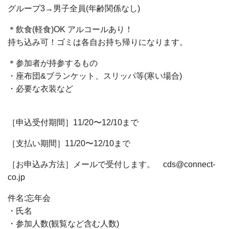
グループ3→男子全員(年齢関係なし)
＊飲食(軽食)OK アルコールあり！
持ち込み可！ゴミは各自お持ち帰りになります。
＊参加者が持参するもの
・座布団&ブランケット、スリッパ等(寒い場合)
・必要な衣装など
［申込受付期間］11/20〜12/10まで
［支払い期間］11/20〜12/10まで
［お申込み方法］メールで受付します。 cds@connect-
co.jp
件名:忘年会
・氏名
・参加人数(観覧など含む人数)