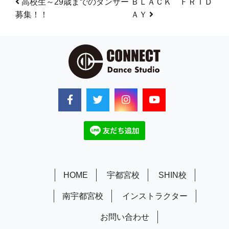
投稿ナビゲーション
高校生～29歳までのダンサー
ＢＬＡＣＫ ＦＲＩＤ
募集！！
ＡＹ
HOME
宇都宮校
SHIN校
南宇都宮校
インストラクター
お問い合わせ