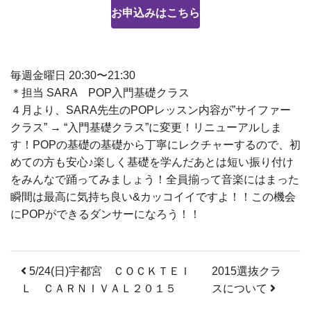
お申込みはこちら
毎週金曜日 20:30〜21:30
＊担当 SARA POP入門基礎クラス
４月より、SARA先生のPOPレッスン内容が”サイファー
クラス” → “入門基礎クラス”に変更！リニューアルしま
す！POPの基礎の基礎から丁寧にレクチャーするので、初
めての方も安心♪楽しく基礎を学んだあとは短い振り付け
をみんなで踊ってみましょう！全員揃って音楽にはまった
瞬間は最高に気持ち良い&カッコイイですよ！！この機会
にPOPができるダンサーになろう！！
投稿ナビゲーション
5/24(日)宇都宮 ＣＯＣＫＴＥＩ
2015選抜クラ
Ｌ ＣＡＲＮＩＶＡＬ２０１５
スについて