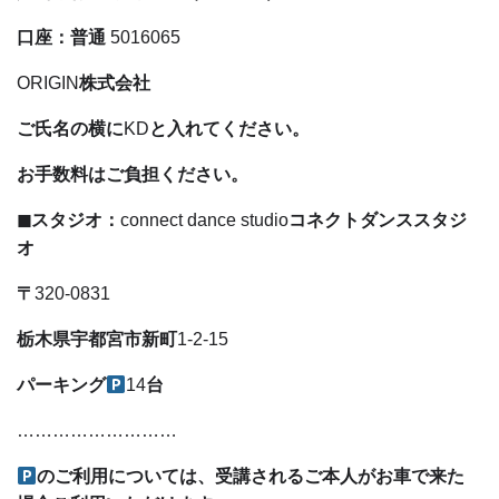
口座：普通
5016065
ORIGIN
株式会社
ご氏名の横に
KD
と入れてください。
お手数料はご負担ください。
◼︎スタジオ：
connect dance studio
コネクトダンススタジ
オ
〒
320-0831
栃木県宇都宮市新町
1-2-15
パーキング
14
台
………………………
のご利用については、受講されるご本人がお車で来た