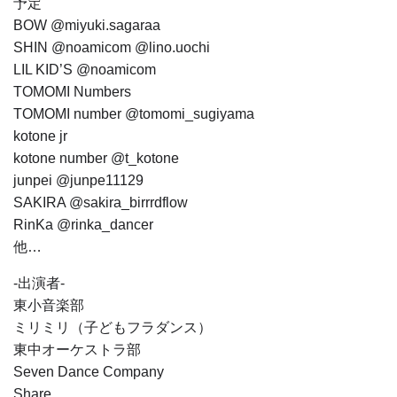
予定
BOW @miyuki.sagaraa
SHIN @noamicom @lino.uochi
LIL KID’S @noamicom
TOMOMI Numbers
TOMOMI number @tomomi_sugiyama
kotone jr
kotone number @t_kotone
junpei @junpe11129
SAKIRA @sakira_birrrdflow
RinKa @rinka_dancer
他…
-出演者-
東小音楽部
ミリミリ（子どもフラダンス）
東中オーケストラ部
Seven Dance Company
Share