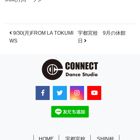
投稿ナビゲーション
9/30(月)FROM LA TOKUMI
宇都宮校 9月の休館
WS
日
HOME
宇都宮校
SHIN校