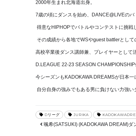
2000年生まれ北海道出身。
7歳の頃にダンスを始め、DANCE@LIVE
得意なHIPHOPでバトルやコンテストに挑
その成績から各地でWSやguest battle
高校卒業後ダンス講師兼、プレイヤーとして活動を
D.LEAGUE 22-23 SEASON CHAMPION
今シーズンもKADOKAWA DREAMSが日本
自分自身の強みでもある男に負けない力強いダ
Dリーグ
JURIKA
KADOKAWADR
投稿ナビゲーション
颯希(SATSUKI) (KADOKAWA DREAM