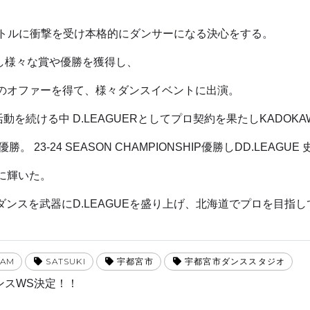
のバトルに衝撃を受け本格的にダンサーになる決心をする。
戦し様々な賞や優勝を獲得し、
rとしてのオファーを得て、様々ダンスイベントに出演。
続ける中 D.LEAGUERとしてプロ契約を果たしKADOKAW
SHIP優勝。 23-24 SEASON CHAMPIONSHIP優勝しDD.LE
一に輝いた。
ンスを武器にD.LEAGUEを盛り上げ、北海道でプロを目指
EAM
SATSUKI
宇都宮市
宇都宮市ダンススタジオ
)ダンスWS決定！！