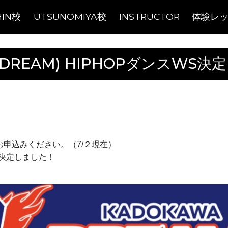
HIN校
UTSUNOMIYA校
INSTRUCTOR
体験レ
A DREAM) HIPHOPダンスWS決
お申込みください。（7/２現在）
急遽決定しました！
。