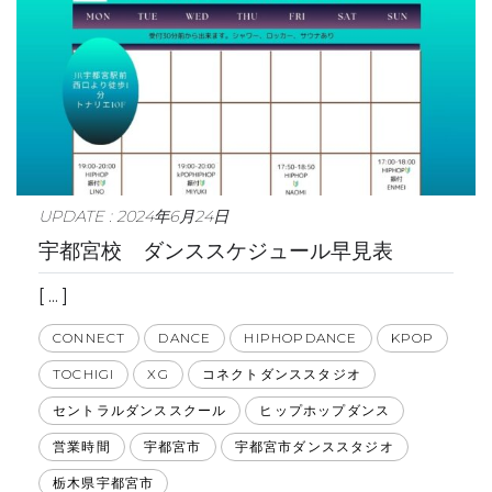
UPDATE : 2024年6月24日
宇都宮校 ダンススケジュール早見表
[ ... ]
CONNECT
DANCE
HIPHOPDANCE
KPOP
TOCHIGI
XG
コネクトダンススタジオ
セントラルダンススクール
ヒップホップダンス
営業時間
宇都宮市
宇都宮市ダンススタジオ
栃木県宇都宮市