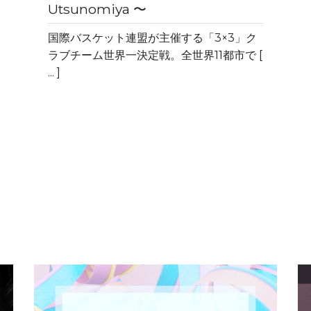
Utsunomiya 〜
国際バスケット連盟が主催する「3×3」ク
ラブチーム世界一決定戦。全世界11都市で [
... ]