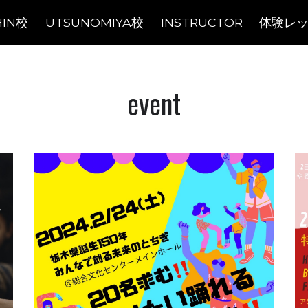
HIN校
UTSUNOMIYA校
INSTRUCTOR
体験レ
event